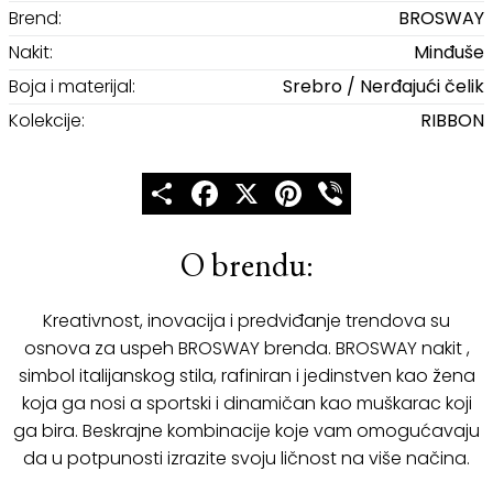
Brend:
BROSWAY
Nakit:
Minđuše
Boja i materijal:
Srebro / Nerđajući čelik
Kolekcije:
RIBBON
Share
Facebook
X
Pinterest
Viber
O brendu:
Kreativnost, inovacija i predviđanje trendova su
osnova za uspeh BROSWAY brenda. BROSWAY nakit ,
simbol italijanskog stila, rafiniran i jedinstven kao žena
koja ga nosi a sportski i dinamičan kao muškarac koji
ga bira. Beskrajne kombinacije koje vam omogućavaju
da u potpunosti izrazite svoju ličnost na više načina.