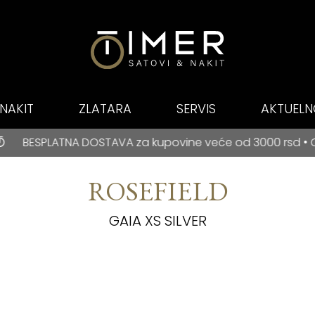
NAKIT
ZLATARA
SERVIS
AKTUELN
E PLAĆANJE NA RATE ZA BANCA INTESA KARTICE
OSTAVA za kupovine veće od 3000 rsd • ONLINE PLAĆANJE 
ROSEFIELD
GAIA XS SILVER