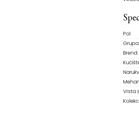
Spec
Pol:
Grupa 
Brend:
Kućišt
Narukv
Mehan
Vrsta 
Kolekci