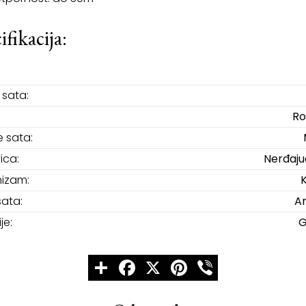
ifikacija:
sata:
Ro
e sata:
ica:
Nerđajuć
izam:
sata:
An
je:
G
Share
Facebook
X
Pinterest
Viber