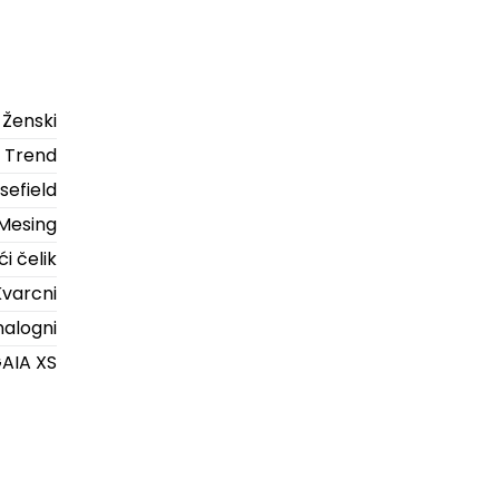
Ženski
Trend
sefield
Mesing
i čelik
Kvarcni
alogni
AIA XS