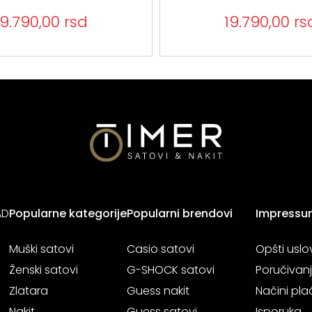
19.790,00 rsd
19.790,00 rs
AD
Popularne kategorije
Popularni brendovi
Impressu
Muški satovi
Casio satovi
Opšti uslo
Ženski satovi
G-SHOCK satovi
Poručivan
Zlatara
Guess nakit
Načini pla
Nakit
Guess satovi
Isporuka