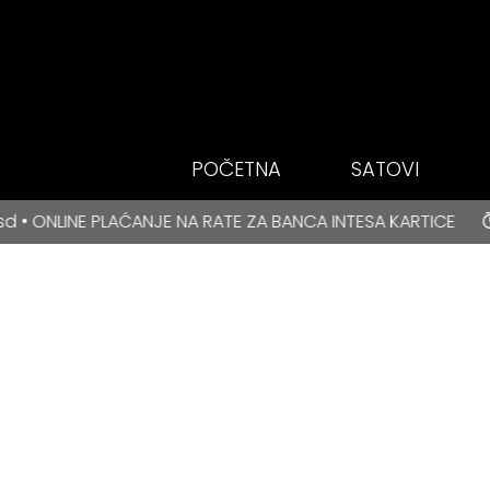
Idi do glavnog
sadržaja
POČETNA
SATOVI
BESPLATNA DOSTAVA za kupovine veće od 3000 rsd • ONLIN
NJE NA RATE ZA BANCA INTESA KARTICE
BESPLATNA D