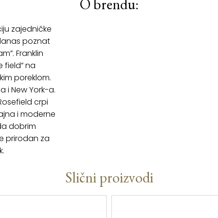
O brendu:
iju zajedničke
 danas poznat
m”. Franklin
 field” na
kim poreklom.
a i New York-a.
osefield crpi
zajna i moderne
oda dobrim
je prirodan za
k.
Slični proizvodi