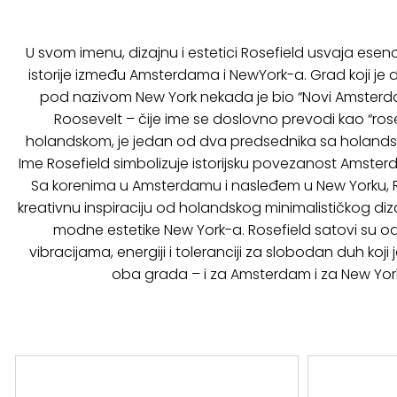
U svom imenu, dizajnu i estetici Rosefield usvaja esenc
istorije između Amsterdama i NewYork-a. Grad koji je
pod nazivom New York nekada je bio “Novi Amsterda
Roosevelt – čije ime se doslovno prevodi kao “rose
holandskom, je jedan od dva predsednika sa holands
Ime Rosefield simbolizuje istorijsku povezanost Amsterd
Sa korenima u Amsterdamu i nasleđem u New Yorku, R
kreativnu inspiraciju od holandskog minimalističkog di
modne estetike New York-a. Rosefield satovi su 
vibracijama, energiji i toleranciji za slobodan duh koji 
oba grada – i za Amsterdam i za New Yor