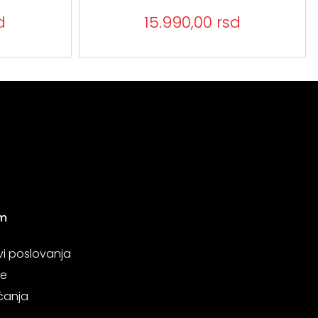
d
15.990,00 rsd
m
vi poslovanja
je
ćanja