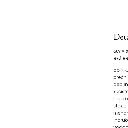
Deta
GAIA X
BEŽ B
oblik 
prečni
deblji
kućišt
boja b
staklo
mehan
narukv
vodoo