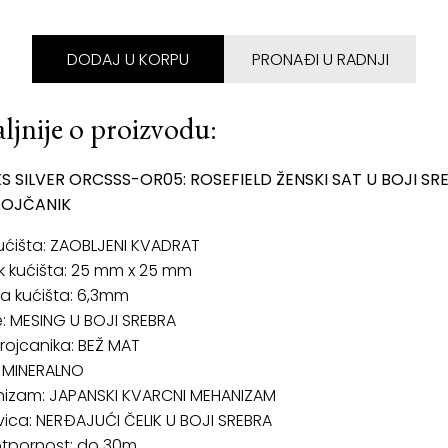
DODAJ U KORPU
PRONAĐI U RADNJI
ljnije o proizvodu:
S SILVER ORCSSS-OR05: ROSEFIELD ŽENSKI SAT U BOJI SR
ROJČANIK
kućišta: ZAOBLJENI KVADRAT
k kućišta: 25 mm x 25 mm
na kućišta: 6,3mm
e: MESING U BOJI SREBRA
rojcanika: BEŽ MAT
: MINERALNO
izam: JAPANSKI KVARCNI MEHANIZAM
ica: NERĐAJUĆI ČELIK U BOJI SREBRA
tpornost: do 30m