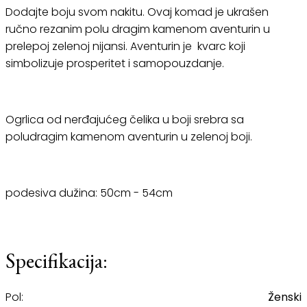
Dodajte boju svom nakitu. Ovaj komad je ukrašen
ručno rezanim polu dragim kamenom aventurin u
prelepoj zelenoj nijansi. Aventurin je kvarc koji
simbolizuje prosperitet i samopouzdanje.
Ogrlica od nerđajućeg čelika u boji srebra sa
poludragim kamenom aventurin u zelenoj boji.
podesiva dužina: 50cm - 54cm
Specifikacija:
Pol:
Ženski