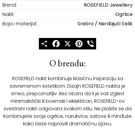
Brend:
ROSEFIELD Jewellery
Nakit:
Ogrlice
Boja i materijal:
Srebro / Nerđajući čelik
Share
Facebook
X
Pinterest
Viber
O brendu:
ROSEFIELD nakit kombinuje klasičnu inspiraciju sa
savremenom estetikom. Dizajn ROSEFIELD nakita je
smeo, prepoznatljiv. Bez obzira da li je vaš izgled
minimalistički ili boemski i eklektičan, ROSEFIELD-ov
svestrani nakit odgovara svakom stilu. Ne plašite se da
kombinujete svoje ogrlice, narukvice, satove ili minđuše
kako biste napravili dramatičnu izjavu.