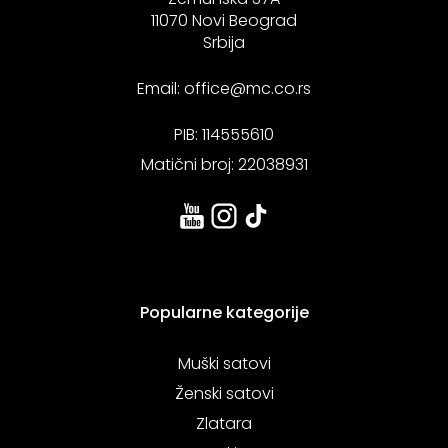
11070 Novi Beograd
Srbija
Email:
office@mc.co.rs
PIB: 114555610
Matični broj: 22038931
Popularne kategorije
Muški satovi
Ženski satovi
Zlatara