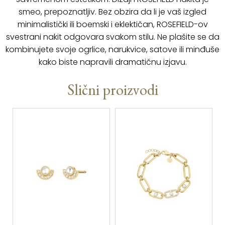
smeo, prepoznatljiv. Bez obzira da li je vaš izgled
minimalistički ili boemski i eklektičan, ROSEFIELD-ov
svestrani nakit odgovara svakom stilu. Ne plašite se da
kombinujete svoje ogrlice, narukvice, satove ili minđuše
kako biste napravili dramatičnu izjavu.
Slični proizvodi