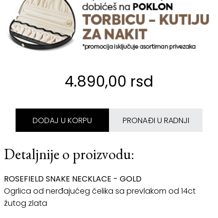
4.890,00 rsd
DODAJ U KORPU
PRONAĐI U RADNJI
Detaljnije o proizvodu:
ROSEFIELD SNAKE NECKLACE - GOLD
Ogrlica od nerđajućeg čelika sa prevlakom od 14ct
žutog zlata