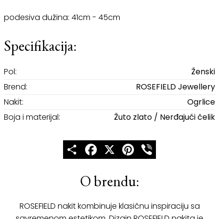
podesiva dužina: 41cm - 45cm
Specifikacija:
Pol:
Ženski
Brend:
ROSEFIELD Jewellery
Nakit:
Ogrlice
Boja i materijal:
Žuto zlato / Nerđajući čelik
Share
Facebook
X
Pinterest
Viber
O brendu:
ROSEFIELD nakit kombinuje klasičnu inspiraciju sa
savremenom estetikom. Dizajn ROSEFIELD nakita je