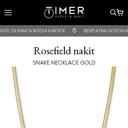
Idi do glavnog
sadržaja
BESPLATNA DOSTAVA za kupovine veće od 3000 rsd • ONLIN
ZA BANCA INTESA KARTICE
BESPLATNA DOSTAVA za ku
Rosefield nakit
SNAKE NECKLACE GOLD