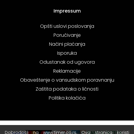
Impressum
Opšti uslovi poslovanja
Poručivanje
Načini plaćanja
Isporuka
Odustanak od ugovora
Reklamacije
Obaveštenje o vansudskom poravnanju
Zaštita podataka o ličnosti
Politika kolačića
Dobrodošli na www.timer.co.rs. Ova stranica koristi