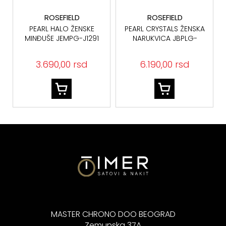
ROSEFIELD
ROSEFIELD
PEARL HALO ŽENSKE
PEARL CRYSTALS ŽENSKA
MINĐUŠE JEMPG-J1291
NARUKVICA JBPLG-
J1296
3.690,00 rsd
6.190,00 rsd
MASTER CHRONO DOO BEOGRAD
Zemunska 37A