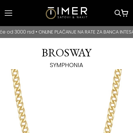
Idi do glavnog
sadržaja
BESPLATNA DOSTAVA za kupovine veće od 3000 rsd • ONLIN
000 rsd • ONLINE PLAĆANJE NA RATE ZA BANCA INTESA KART
BROSWAY
SYMPHONIA