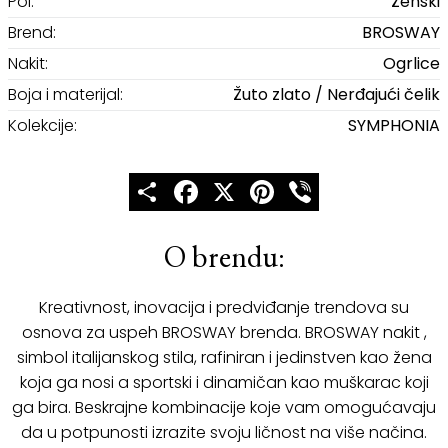
Pol:
Ženski
Brend:
BROSWAY
Nakit:
Ogrlice
Boja i materijal:
Žuto zlato / Nerđajući čelik
Kolekcije:
SYMPHONIA
Share
Facebook
X
Pinterest
Viber
O brendu:
Kreativnost, inovacija i predviđanje trendova su
osnova za uspeh BROSWAY brenda. BROSWAY nakit ,
simbol italijanskog stila, rafiniran i jedinstven kao žena
koja ga nosi a sportski i dinamičan kao muškarac koji
ga bira. Beskrajne kombinacije koje vam omogućavaju
da u potpunosti izrazite svoju ličnost na više načina.