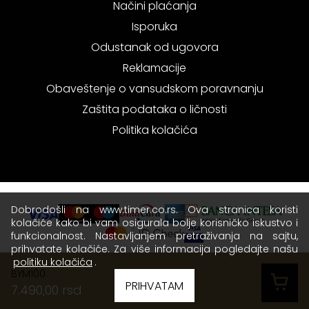
Načini plaćanja
Isporuka
Odustanak od ugovora
Reklamacije
Obaveštenje o vansudskom poravnanju
Zaštita podataka o ličnosti
Politika kolačića
Dobrodošli na www.timer.co.rs. Ova stranica koristi
kolačiće kako bi vam osigurala bolje korisničko iskustvo i
funkcionalnost. Nastavljanjem pretraživanja na sajtu,
prihvatate kolačiće. Za više informacija pogledajte našu
politiku kolačića
.
BYM100
Copyright © 2026 Timer - Sva prava zadržana.
PRIHVATAM
7.490,00 rsd
Terms of use
|
Privacy policy