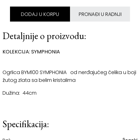
DODAJ U KORPU
PRONAĐI U RADNJI
Detaljnije o proizvodu:
KOLEKCIJA: SYMPHONIA
Ogrlica BYM100 SYMPHONIA od nerđajućeg čelika u boji
žutog zlata sa belim kristalima
Dužina: 44cm
Specifikacija: