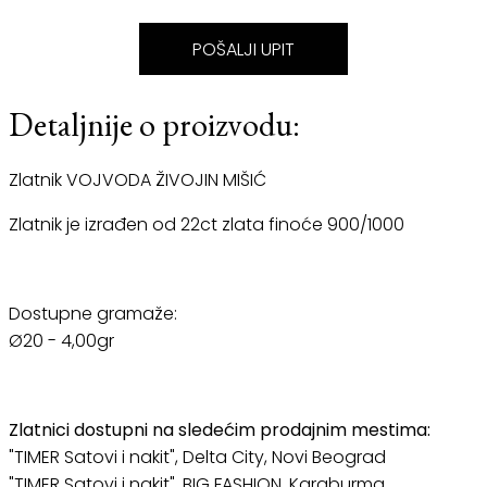
POŠALJI UPIT
Detaljnije o proizvodu:
Zlatnik VOJVODA ŽIVOJIN MIŠIĆ
Zlatnik je izrađen od 22ct zlata finoće 900/1000
Dostupne gramaže:
Ø20 - 4,00gr
Zlatnici dostupni na sledećim prodajnim mestima:
"TIMER Satovi i nakit", Delta City, Novi Beograd
"TIMER Satovi i nakit", BIG FASHION, Karaburma