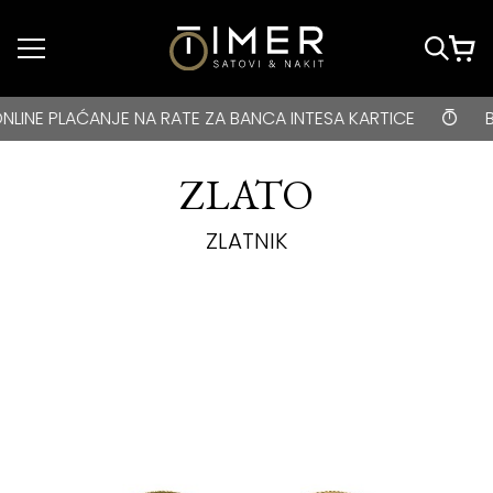
Idi do glavnog
sadržaja
BESPLATNA DOSTAVA za kupovine veće od 3000 rsd • ONLIN
PLAĆANJE NA RATE ZA BANCA INTESA KARTICE
BESPLA
ZLATO
ZLATNIK