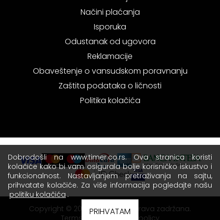
Načini plaćanja
Isporuka
Odustanak od ugovora
Reklamacije
Obaveštenje o vansudskom poravnanju
Zaštita podataka o ličnosti
Politika kolačića
Dobrodošli na www.timer.co.rs. Ova stranica koristi
kolačiće kako bi vam osigurala bolje korisničko iskustvo i
funkcionalnost. Nastavljanjem pretraživanja na sajtu,
prihvatate kolačiće. Za više informacija pogledajte našu
politiku kolačića
.
Copyright © 2026 Timer - Sva prava zadržana.
PRIHVATAM
Terms of use
|
Privacy policy