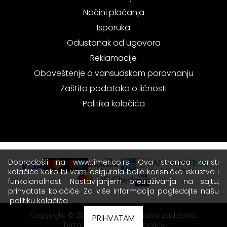
Načini plaćanja
Isporuka
Odustanak od ugovora
Reklamacije
Obaveštenje o vansudskom poravnanju
Zaštita podataka o ličnosti
Politika kolačića
Dobrodošli na www.timer.co.rs. Ova stranica koristi
kolačiće kako bi vam osigurala bolje korisničko iskustvo i
funkcionalnost. Nastavljanjem pretraživanja na sajtu,
prihvatate kolačiće. Za više informacija pogledajte našu
politiku kolačića
.
Copyright © 2026 Timer - Sva prava zadržana.
PRIHVATAM
Terms of use
|
Privacy policy