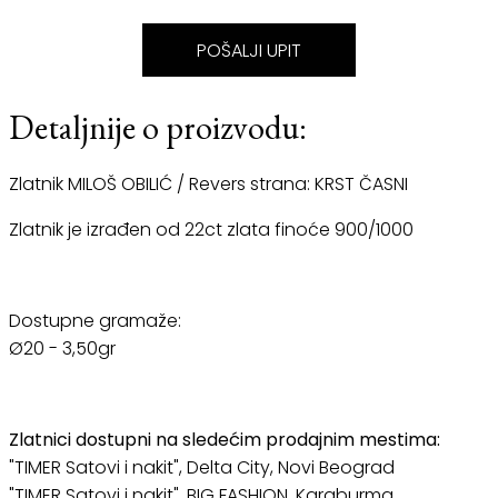
POŠALJI UPIT
Detaljnije o proizvodu:
Zlatnik MILOŠ OBILIĆ / Revers strana: KRST ČASNI
Zlatnik je izrađen od 22ct zlata finoće 900/1000
Dostupne gramaže:
Ø20 - 3,50gr
Zlatnici dostupni na sledećim prodajnim mestima:
"TIMER Satovi i nakit", Delta City, Novi Beograd
"TIMER Satovi i nakit", BIG FASHION, Karaburma