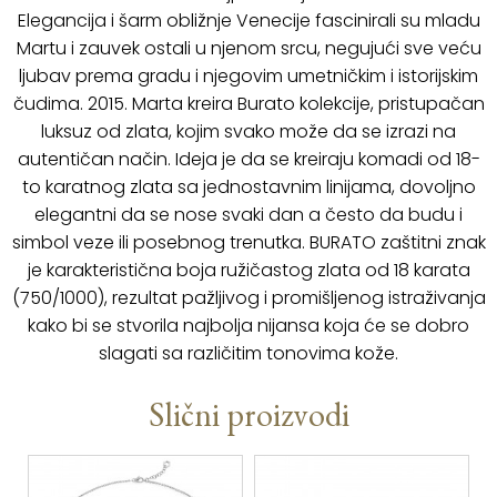
Elegancija i šarm obližnje Venecije fascinirali su mladu
Martu i zauvek ostali u njenom srcu, negujući sve veću
ljubav prema gradu i njegovim umetničkim i istorijskim
čudima. 2015. Marta kreira Burato kolekcije, pristupačan
luksuz od zlata, kojim svako može da se izrazi na
autentičan način. Ideja je da se kreiraju komadi od 18-
to karatnog zlata sa jednostavnim linijama, dovoljno
elegantni da se nose svaki dan a često da budu i
simbol veze ili posebnog trenutka. BURATO zaštitni znak
je karakteristična boja ružičastog zlata od 18 karata
(750/1000), rezultat pažljivog i promišljenog istraživanja
kako bi se stvorila najbolja nijansa koja će se dobro
slagati sa različitim tonovima kože.
Slični proizvodi