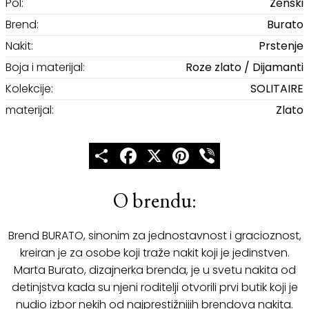
Pol:
Ženski
Brend:
Burato
Nakit:
Prstenje
Boja i materijal:
Roze zlato / Dijamanti
Kolekcije:
SOLITAIRE
materijal:
Zlato
Share
Facebook
X
Pinterest
Viber
O brendu:
Brend BURATO, sinonim za jednostavnost i gracioznost,
kreiran je za osobe koji traže nakit koji je jedinstven.
Marta Burato, dizajnerka brenda, je u svetu nakita od
detinjstva kada su njeni roditelji otvorili prvi butik koji je
nudio izbor nekih od najprestižnijih brendova nakita.