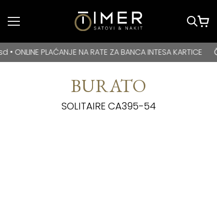
Idi do glavnog
sadržaja
BESPLATNA DOSTAVA za kupovine veće od 3000 rsd • ONLIN
LINE PLAĆANJE NA RATE ZA BANCA INTESA KARTICE
B
BURATO
SOLITAIRE CA395-54