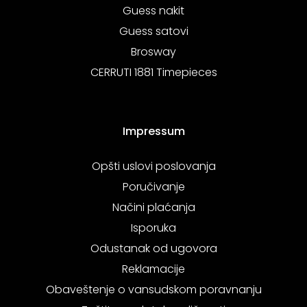
Guess nakit
Guess satovi
Brosway
CERRUTI 1881 Timepieces
Impressum
Opšti uslovi poslovanja
Poručivanje
Načini plaćanja
Isporuka
Odustanak od ugovora
Reklamacije
Obaveštenje o vansudskom poravnanju