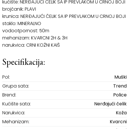
kućište: NERĐAJUĆI ČELIK SA IP PREVLAKOM U CRNOJ BOJI
brojčanik: PLAVI
krunica: NERĐAJUĆI ČELIK SA IP PREVLAKOM U CRNOJ BOJI
staklo: MINERALNO
vodootpornost: 50m
mehanizam: KVARCNI 2H & 3H
narukvica: CRNI KOŽNI KAIŠ
Specifikacija:
Pol:
Muški
Grupa sata:
Trend
Brend:
Police
Kućište sata:
Nerđajući čelik
Narukvica:
Koža
Mehanizam:
Kvarcni