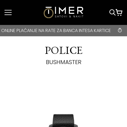
Idi do glavnog
sadržaja
BESPLATNA DOSTAVA za kupovine veće od 3000 rsd • ONLIN
E PLAĆANJE NA RATE ZA BANCA INTESA KARTICE
BESP
POLICE
BUSHMASTER