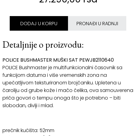
DODAJ U KORPU
PRONAĐI U RADNJI
Detaljnije o proizvodu:
POLICE BUSHMASTER MUŠKI SAT PEWJB2110640
POLICE Bushmaster je multifunkcionalni časovnik sa
funkcijom datuma i više vremenskih zona na
upečatljivom teksturiranom brojčaniku. Upletena u
čaroliju od grube kože i mačo čelika, ova samouverena
priča govori o tempu onoga što je potrebno – biti
slobodan, divlji i mlad.
prečnik kućišta: 52mm