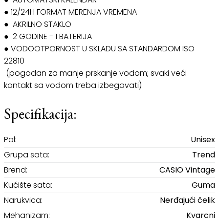
● 12/24H FORMAT MERENJA VREMENA
● AKRILNO STAKLO
● 2 GODINE - 1 BATERIJA
● VODOOTPORNOST U SKLADU SA STANDARDOM ISO
22810
(pogodan za manje prskanje vodom; svaki veći
kontakt sa vodom treba izbegavati)
Specifikacija:
Pol:
Unisex
Grupa sata:
Trend
Brend:
CASIO Vintage
Kućište sata:
Guma
Narukvica:
Nerđajući čelik
Mehanizam:
Kvarcni