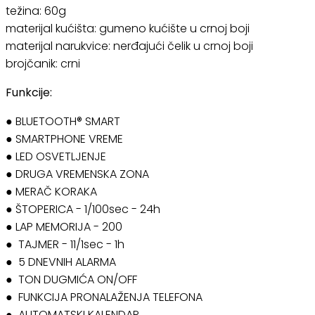
težina: 60g
materijal kućišta: gumeno kućište u crnoj boji
materijal narukvice: nerđajući čelik u crnoj boji
brojčanik: crni
Funkcije:
● BLUETOOTH® SMART
● SMARTPHONE VREME
● LED OSVETLJENJE
● DRUGA VREMENSKA ZONA
● MERAČ KORAKA
● ŠTOPERICA - 1/100sec - 24h
● LAP MEMORIJA - 200
● TAJMER - 11/1sec - 1h
● 5 DNEVNIH ALARMA
● TON DUGMIĆA ON/OFF
● FUNKCIJA PRONALAŽENJA TELEFONA
● AUTOMATSKI KALENDAR