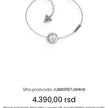
Šifra proizvoda:
JUBB01197JWRHS
4.390,00 rsd
Proizvod trenutno nije u ponudi, pogledajte proizvode