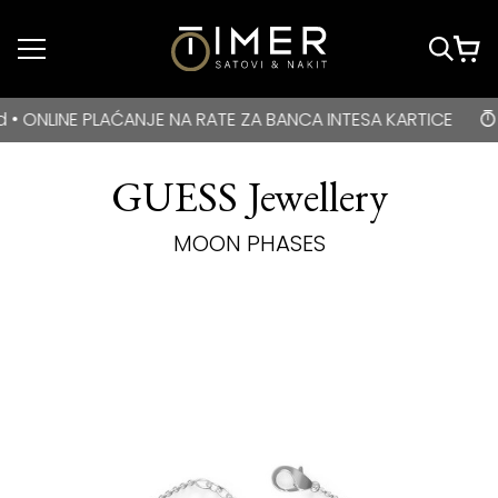
Idi do glavnog
sadržaja
BESPLATNA DOSTAVA za kupovine veće od 3000 rsd • ONLIN
LINE PLAĆANJE NA RATE ZA BANCA INTESA KARTICE
B
GUESS Jewellery
MOON PHASES