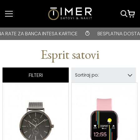
Idi do glavnog
sadržaja
BESPLATNA DOSTAVA za kupovine veće od 3000 rsd • ONLIN
INTESA KARTICE
BESPLATNA DOSTAVA za kupovine već
Esprit satovi
FILTERI
Sortiraj po: