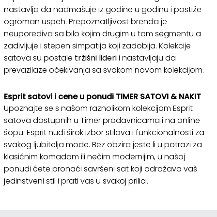
nastavlja da nadmašuje iz godine u godinu i postiže
ogroman uspeh. Prepoznatljivost brenda je
neuporediva sa bilo kojim drugim u tom segmentu a
zadivljuje i stepen simpatija koji zadobija. Kolekcije
satova su postale
tržišni lideri
i nastavljaju da
prevazilaze očekivanja sa svakom novom kolekcijom.
Esprit satovi i cene u ponudi TIMER SATOVI & NAKIT
Upoznajte se s našom raznolikom kolekcijom Esprit
satova dostupnih u Timer prodavnicama i na online
šopu. Esprit nudi širok izbor stilova i funkcionalnosti za
svakog ljubitelja mode. Bez obzira jeste li u potrazi za
klasičnim komadom ili nečim modernijim, u našoj
ponudi ćete pronaći savršeni sat koji odražava vaš
jedinstveni stil i prati vas u svakoj prilici.