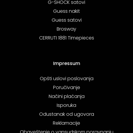
G-SHOCK satovi
Guess nakit
Guess satovi
Brosway
CERRUTI 1881 Timepieces
Impressum
Opšti uslovi poslovanja
Poručivanje
Načini plaćanja
Isporuka
Odustanak od ugovora
Reklamacije
Obaveštenje o vansudskom poravnanju