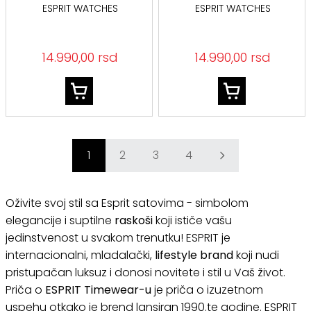
ESPRIT WATCHES
ESPRIT WATCHES
14.990,00 rsd
14.990,00 rsd
1
2
3
4
Oživite svoj stil sa Esprit satovima - simbolom
elegancije i suptilne
raskoši
koji ističe vašu
jedinstvenost u svakom trenutku! ESPRIT je
internacionalni, mladalački,
lifestyle brand
koji nudi
pristupačan luksuz i donosi novitete i stil u Vaš život.
Priča o
ESPRIT Timewear-u
je priča o izuzetnom
uspehu otkako je brend lansiran 1990.te godine. ESPRIT