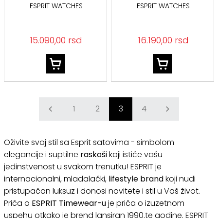
ESPRIT WATCHES
ESPRIT WATCHES
15.090,00 rsd
16.190,00 rsd
1
2
3
4
Oživite svoj stil sa Esprit satovima - simbolom
elegancije i suptilne
raskoši
koji ističe vašu
jedinstvenost u svakom trenutku! ESPRIT je
internacionalni, mladalački,
lifestyle brand
koji nudi
pristupačan luksuz i donosi novitete i stil u Vaš život.
Priča o
ESPRIT Timewear-u
je priča o izuzetnom
uspehu otkako je brend lansiran 1990.te godine. ESPRIT