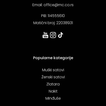
Email:
office@mc.co.rs
PIB: 114555610
Matični broj: 22038931
Popularne kategorije
Muški satovi
Ženski satovi
Zlatara
Nakit
Minđuše