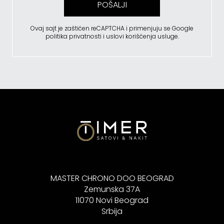
POŠALJI
Ovaj sajt je zaštićen reCAPTCHA i primenjuju se
Google
politika privatnosti
i
uslovi korišćenja usluge
.
MASTER CHRONO DOO BEOGRAD
Zemunska 37A
11070 Novi Beograd
Srbija