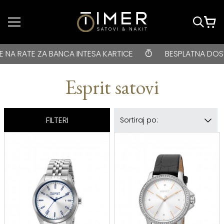
Idi do glavnog
sadržaja
BESPLATNA DOSTAVA za kupovine veće od 3000 rsd • ONLIN
 INTESA KARTICE
BESPLATNA DOSTAVA za kupovine v
Esprit satovi
FILTERI
Sortiraj po: